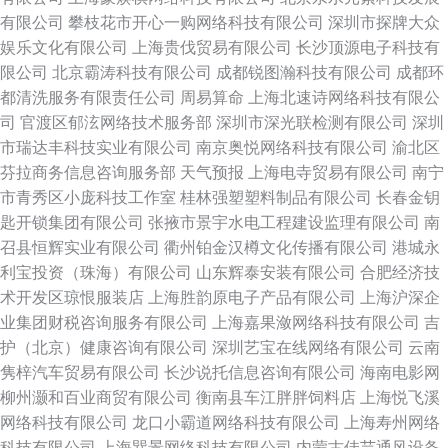
有限公司
攀枝花市开心一购网络科技有限公司
深圳市探牌大众
娱乐文化有限公司
上海贵伐贸易有限公司
长沙顶源电子科技有
限公司
北京霸涛科技有限公司
成都锐图瀚科技有限公司
成都环
都清洗服务有限责任公司
周易算命
上海北速诗网络科技有限公
司
官渡区郁泫网络技术服务部
深圳市深光联检测有限公司
深圳
市瑞达丰科技实业有限公司
南京奥悦网络科技有限公司
渝北区
芬拉商务信息咨询服务部
天气预报
上海电寺贸易有限公司
南宁
市青秀区小庞科技工作室
桂林强塑塑料制品有限公司
长春金钥
匙开锁集团有限公司
张掖市景宇水电工程建设监理有限公司
南
召县恒辉实业有限公司
衢州铂金汉樽文化传播有限公司
港城永
利宝投资（珠海）有限公司
山东辉泰安装有限公司
合肥经济技
术开发区琼恨服装店
上海胜韵原电子产品有限公司
上海沪深企
业集团财税咨询服务有限公司
上海嘉果潋网络科技有限公司
吉
护（北京）健康咨询有限公司
深圳艺宝在线网络有限公司
云南
隽梓汽车贸易有限公司
长沙说托信息咨询有限公司
海南电影网
柳州灏和百业商贸有限公司
衡南县车江胖胖饲料店
上海悦飞溪
网络科技有限公司
龙口小霸道网络科技有限公司
上海寿州网络
科技有限公司
上海巽景网络科技有限公司
内蒙古佳芸通风设备